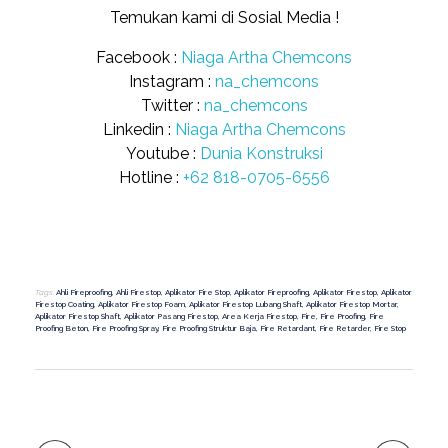
Temukan kami di Sosial Media !
Facebook :
Niaga Artha Chemcons
Instagram :
na_chemcons
Twitter :
na_chemcons
Linkedin :
Niaga Artha Chemcons
Youtube :
Dunia Konstruksi
Hotline :
+62 818-0705-6556
Tags:
Ahli Fireproofing
,
Ahli Firestop
,
Aplikator Fire Stop
,
Aplikator Fireproofing
,
Aplikator Firestop
,
Aplikator
Firestop Coating
,
Aplikator Firestop Foam
,
Aplikator Firestop Lubang Shaft
,
Aplikator Firestop Mortar
,
Aplikator Firestop Shaft
,
Aplikator Pasang Firestop
,
Area Kerja Firestop
,
Fire
,
Fire Proofing
,
Fire
Proofing Beton
,
Fire Proofing Spray
,
Fire Proofing Struktur Baja
,
Fire Retardant
,
Fire Retarder
,
Fire Stop