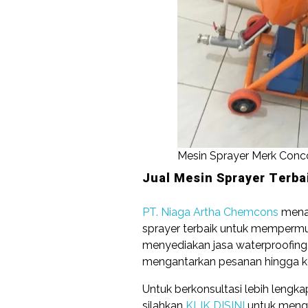
Mesin Sprayer Merk Conc
Jual Mesin Sprayer Terba
PT. Niaga Artha Chemcons
menaw
sprayer terbaik untuk mempermud
menyediakan jasa waterproofing, p
mengantarkan pesanan hingga ke
Untuk berkonsultasi lebih lengk
silahkan
KLIK DISINI
untuk menghu