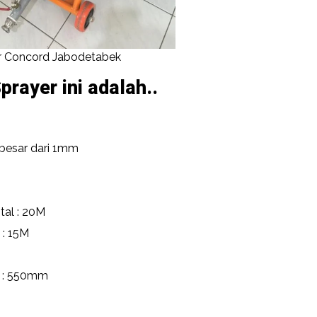
r Concord Jabodetabek
prayer ini adalah..
h besar dari 1mm
tal : 20M
 : 15M
l : 550mm