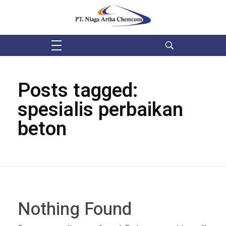
PT Niaga Artha Chemcons
Bangun Aset Masa Depan
Posts tagged:
spesialis perbaikan
beton
Nothing Found