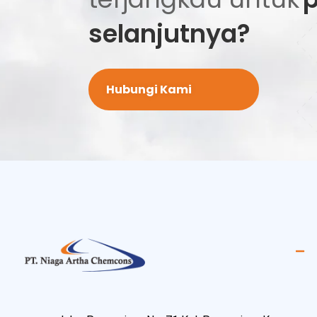
selanjutnya?
Hubungi Kami
PT Niaga Artha Chemcons
Bangun Aset Masa Depan