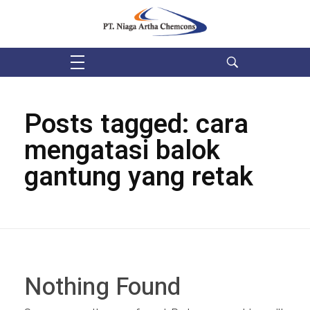
PT Niaga Artha Chemcons
Bangun Aset Masa Depan
Posts tagged: cara
mengatasi balok
gantung yang retak
Nothing Found