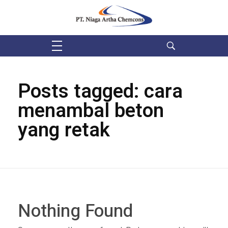
PT Niaga Artha Chemcons
Bangun Aset Masa Depan
Posts tagged: cara
menambal beton
yang retak
Nothing Found