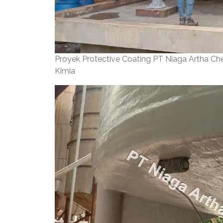
Proyek Protective Coating PT Niaga Artha C
Kimia