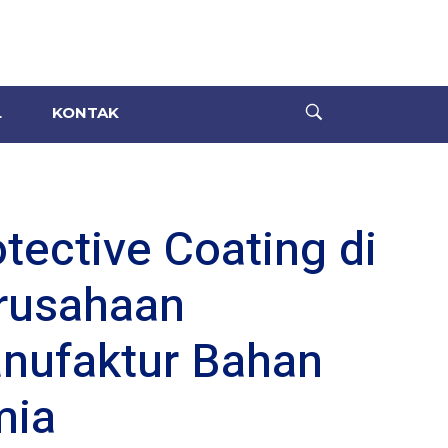
L
KONTAK
tective Coating di
rusahaan
nufaktur Bahan
mia