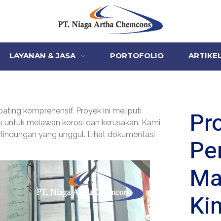
PT Niaga Artha Chemcons
Bangun Aset Masa Depan
LAYANAN & JASA
PORTOFOLIO
ARTIKE
oating komprehensif. Proyek ini meliputi
Pro
 untuk melawan korosi dan kerusakan. Kami
perlindungan yang unggul. Lihat dokumentasi
Pe
Ma
Ki