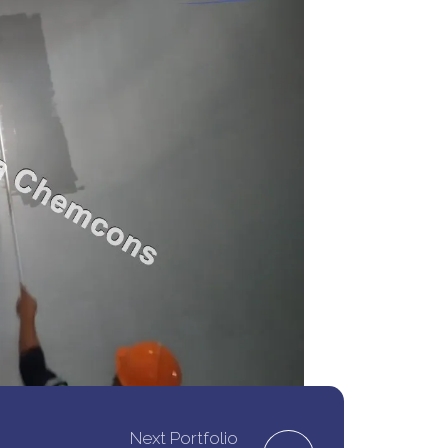
hemcons di Perusahaan Manufaktur Bahan
Next Portfolio