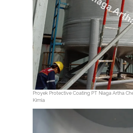
Proyek Protective Coating PT Niaga Artha C
Kimia