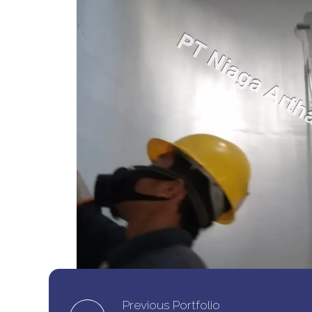
Proyek Protective Coating PT Niaga Artha C
Kimia
Previous Portfolio