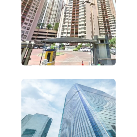
FIRESTOP SYSTEM
PROJECT PT NIAGA ARTHA
CHEMCONS
Firestop System Di Kompleks
Hunian Terkemuka
FIRESTOP SYSTEM
PROJECT PT NIAGA ARTHA
CHEMCONS
Firestop System Di