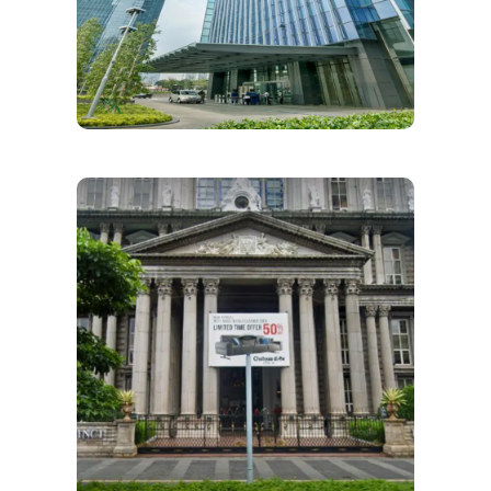
Perusahaan Pengelola
Properti Komersial
FIRESTOP SYSTEM
PROJECT PT NIAGA ARTHA
CHEMCONS
Firestop System Di
Apartemen Eksklusif