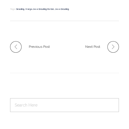
Tags:
Grouting
,
Harga Jasa Grouting Beton
,
Jasa Grouting
Previous Post
Next Post